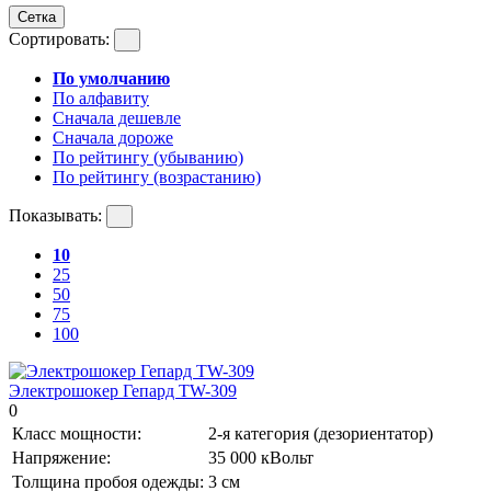
Сетка
Сортировать:
По умолчанию
По алфавиту
Сначала дешевле
Сначала дороже
По рейтингу (убыванию)
По рейтингу (возрастанию)
Показывать:
10
25
50
75
100
Электрошокер Гепард TW-309
0
Класс мощности:
2-я категория (дезориентатор)
Напряжение:
35 000 кВольт
Толщина пробоя одежды:
3 см